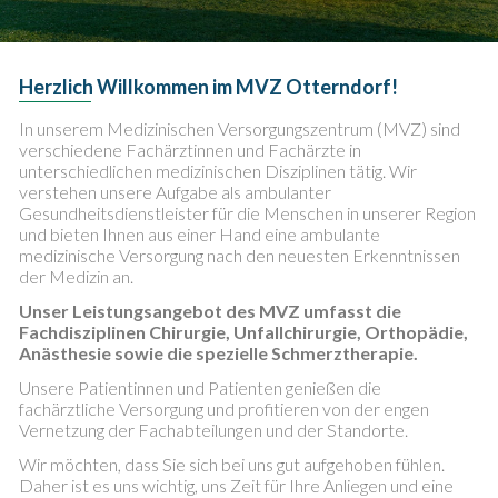
Herzlich Willkommen im MVZ Otterndorf!
In unserem Medizinischen Versorgungszentrum (MVZ) sind
verschiedene Fachärztinnen und Fachärzte in
unterschiedlichen medizinischen Disziplinen tätig. Wir
verstehen unsere Aufgabe als ambulanter
Gesundheitsdienstleister für die Menschen in unserer Region
und bieten Ihnen aus einer Hand eine ambulante
medizinische Versorgung nach den neuesten Erkenntnissen
der Medizin an.
Unser Leistungsangebot des MVZ umfasst die
Fachdisziplinen Chirurgie, Unfallchirurgie, Orthopädie,
Anästhesie sowie die spezielle Schmerztherapie.
Unsere Patientinnen und Patienten genießen die
fachärztliche Versorgung und profitieren von der engen
Vernetzung der Fachabteilungen und der Standorte.
Wir möchten, dass Sie sich bei uns gut aufgehoben fühlen.
Daher ist es uns wichtig, uns Zeit für Ihre Anliegen und eine